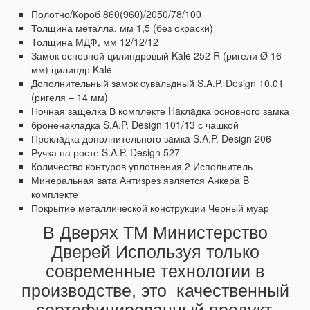
Полотно/Короб 860(960)/2050/78/100
Толщина металла, мм 1,5 (без окраски)
Толщина МДФ, мм 12/12/12
Замок основной цилиндровый Kale 252 R (ригели Ø 16
мм)
цилиндр Kale
Дополнительный замок cyвальдный S.A.P.
Design 10.01
(ригеля – 14 мм)
Ночная защелка
В комплекте Haклaдка основного замка
броненакладка S.A.P.
Design 101/13 с чашкой
Проклaдка дополнительного зaмкa S.A.P.
Design 206
Ручка на росте S.A.P.
Design 527
Количество контуров уплотнения 2
Исполнитель
Минеральная вата
Антизрез является Анкера B
комплекте
Покрытие металлической конструкции Черный муар
В Дверях ТМ Министерство
Дверей Используя только
современные технологии в
производстве, это качественный