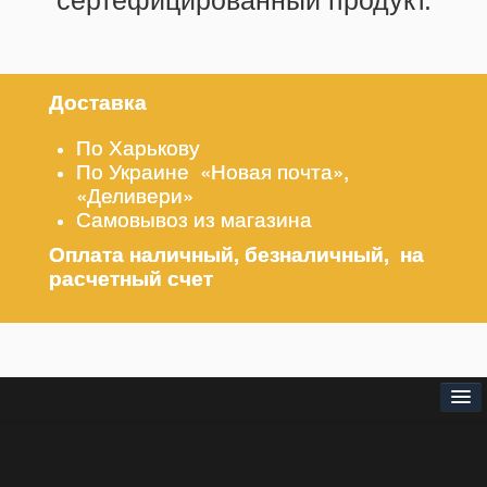
сертефицированный продукт.
Доставка
По Харькову
По Украине «Новая почта»,
«Деливери»
Самовывоз из магазина
Оплата наличный, безналичный, на
расчетный счет
⌂
О нас