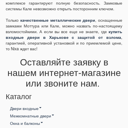
комплексе гарантируют полную безопасность. Замковые
системы Кале невозможно открыть посторонним ключом.
Только
качественные металлические двери
, оснащенные
замками Моттура или Кале, можно назвать по-настоящему
взломостойкими. А если вы все еще не знаете, где
купить
входные двери в Харькове с защитой от взлома
,
гарантией, оперативной установкой и по приемлемой цене,
то Nixa ждет вас!
Оставляйте заявку в
нашем интернет-магазине
или звоните нам.
Каталог
Двери входные
Межкомнатные двери
Входные двери ТМ Медведь
Окна и балконы
Нова
Входные двери ТМ Zimen