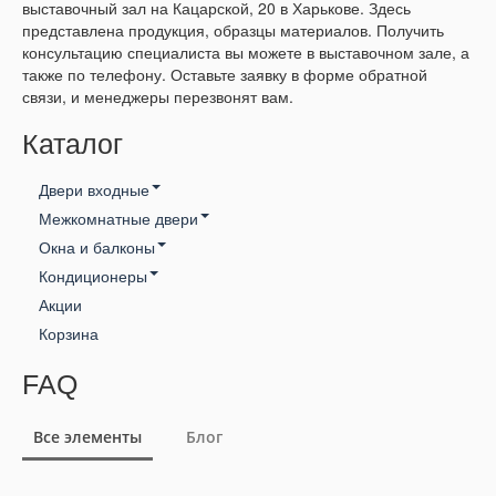
выставочный зал на Кацарской, 20 в Харькове. Здесь
представлена продукция, образцы материалов. Получить
консультацию специалиста вы можете в выставочном зале, а
также по телефону. Оставьте заявку в форме обратной
связи, и менеджеры перезвонят вам.
Каталог
Двери входные
Межкомнатные двери
Входные двери ТМ Медведь
Окна и балконы
Нова
Входные двери ТМ Zimen
Кондиционеры
Окна veka
Двери межкомнатные под заказ не стандарт
Входные двери ТМ Министерство Дверей
Акции
Gree
Окна wds
Межкомнатные двери Доруми
Входные Двери Булат
Корзина
Idea
Межкомнатные двери Корфад
Входные Двери ТМ СтальМакс
Luberg
FAQ
Межкомнатные двери LEADOR
Входные двери для Квартиры
Midea
Межкомнатные Двери Омис
Входные двери для Улици
Все элементы
Блог
Osaka
Новый Стиль
Входные двери Эконом
Sensei
Входные двери Стандарт