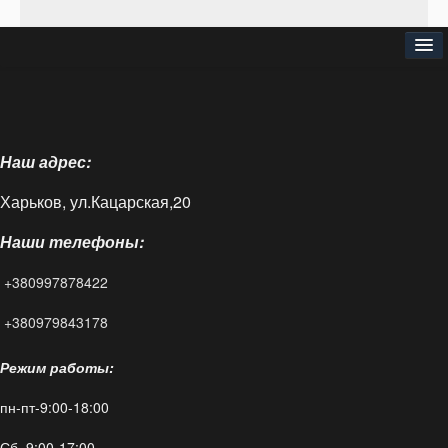
⌂
О нас
Наш адрес:
Доставка и оплата
Харьков, ул.Кацарская,20
Блог
Наши телефоны:
FAQ
+380997878422
Контакты
+380979843178
Режим работы:
пн-пт-9:00-18:00
Сб 9:00-17:00