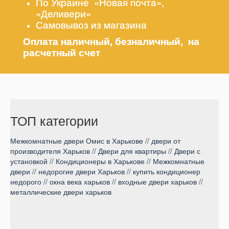
По Украине «Новая почта»,
«Деливери»
Самовывоз из магазина
Оплата наличный, безналичный, на
расчетный счет
ТОП категории
Межкомнатные двери Омис в Харькове
//
двери от
производителя Харьков
//
Двери для квартиры
//
Двери с
установкой
//
Кондиционеры в Харькове
//
Межкомнатные
двери
//
недорогие двери Харьков
//
купить кондиционер
недорого
//
окна века харьков
//
входные двери харьков
//
металлические двери харьков