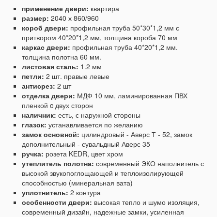
применение двери:
квартира
размер:
2040 х 860/960
короб двери:
профильная труба 50*30*1,2 мм с
притвором 40*20*1,2 мм, толщина короба 70 мм
каркас двери:
профильная труба 40*20*1,2 мм.
толщина полотна 60 мм.
листовая сталь:
1.2 мм
петли:
2 шт. правые левые
антисрез:
2 шт
отделка двери:
МДФ 10 мм, ламинированная ПВХ
пленкой c двух сторон
наличник:
есть, с наружной стороны
глазок:
устанавливается по желанию
замок основной:
цилиндровый - Аверс Т - 52, замок
дополнительный - сувальдный Аверс 35
ручка:
розета KEDR, цвет хром
утеплитель полотна:
современный ЭКО наполнитель с
высокой звукопоглощающей и теплоизолирующей
способностью (минеральная вата)
уплотнитель:
2 контура
особенности двери:
высокая тепло и шумо изоляция,
современный дизайн, надежные замки, усиленная