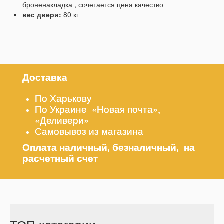
броненакладка , сочетается цена качество
вес двери:
80 кг
Доставка
По Харькову
По Украине «Новая почта»,
«Деливери»
Самовывоз из магазина
Оплата наличный, безналичный, на
расчетный счет