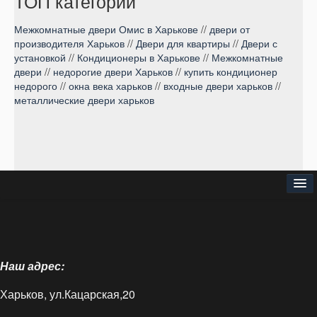
ТОП категории
Межкомнатные двери Омис в Харькове
//
двери от
производителя Харьков
//
Двери для квартиры
//
Двери с
установкой
//
Кондиционеры в Харькове
//
Межкомнатные
двери
//
недорогие двери Харьков
//
купить кондиционер
недорого
//
окна века харьков
//
входные двери харьков
//
металлические двери харьков
⌂
О нас
Наш адрес:
Доставка и оплата
Харьков, ул.Кацарская,20
Блог