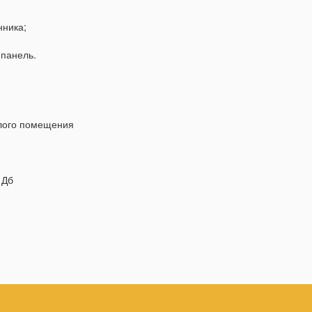
нника;
 панель.
илого помещения
 Дб