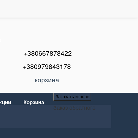
U
+380667878422
+380979843178
корзина
Заказать звонок
кции
Корзина
Заказ обратного