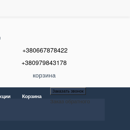
U
+380667878422
+380979843178
корзина
Заказать звонок
кции
Корзина
Заказ обратного