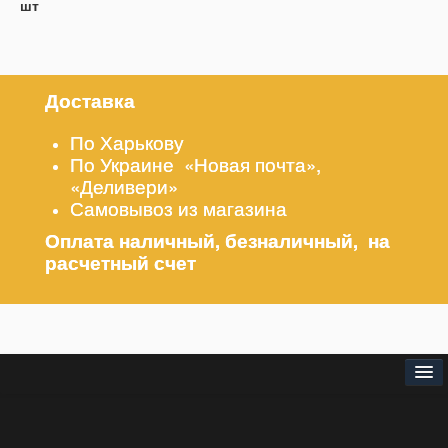
шт
Доставка
По Харькову
По Украине «Новая почта»,
«Деливери»
Самовывоз из магазина
Оплата наличный, безналичный, на
расчетный счет
⌂