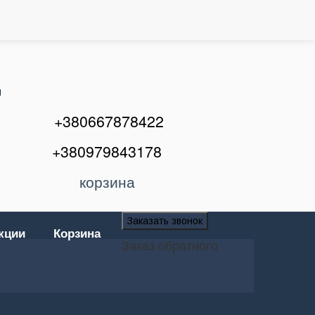
U
+380667878422
+380979843178
корзина
Заказать звонок
кции
Корзина
Заказ обратного