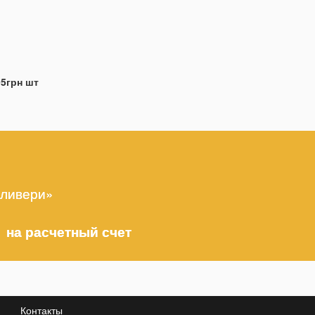
95грн шт
еливери»
 на расчетный счет
Контакты