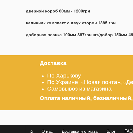
дверной короб 80мм - 1200грн
наличник комплект с двух сторон 1385 грн
доборная планка 100мм-387грн шт/добор 150мм-4
Доставка
По Харькову
По Украине «Новая почта», «Д
Самовывоз из магазина
Оплата наличный, безналичный,
⌂
О нас
Доставка и оплата
Блог
FAQ