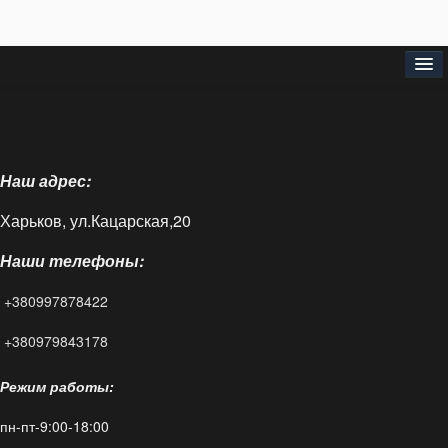
⌂
О нас
Наш адрес:
Доставка и оплата
Харьков, ул.Кацарская,20
Блог
Наши телефоны:
FAQ
+380997878422
Контакты
+380979843178
Режим работы:
пн-пт-9:00-18:00