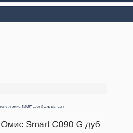
АТНАЯ ОМИС SMART С090 G ДУБ МЕРСО >
Омис Smart С090 G дуб