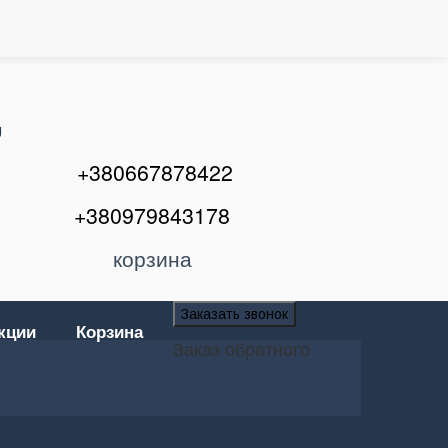
U
+380667878422
+380979843178
корзина
Заказать звонок
кции
Корзина
Заказ обратного