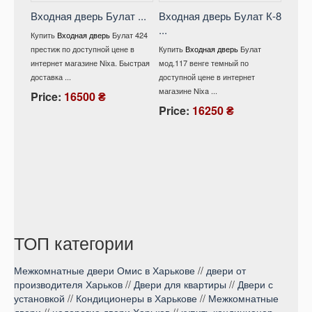
Входная дверь Булат ...
Входная дверь Булат К-8
...
Вход
Купить
Входная дверь
Булат 424
мод .
престиж по доступной цене в
Купить
Входная дверь
Булат
интернет магазине Nixa. Быстрая
мод.117 венге темный по
Купит
доставка ...
доступной цене в интернет
528/ 1
магазине Nixa ...
снежны
Price:
16500 ₴
интерне
Price:
16250 ₴
Pric
ТОП категории
Межкомнатные двери Омис в Харькове
//
двери от
производителя Харьков
//
Двери для квартиры
//
Двери с
установкой
//
Кондиционеры в Харькове
//
Межкомнатные