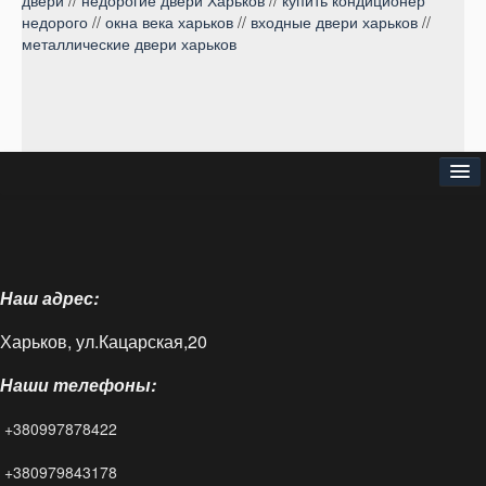
двери
//
недорогие двери Харьков
//
купить кондиционер
недорого
//
окна века харьков
//
входные двери харьков
//
металлические двери харьков
⌂
О нас
Наш адрес:
Доставка и оплата
Харьков, ул.Кацарская,20
Блог
Наши телефоны:
FAQ
+380997878422
Контакты
+380979843178