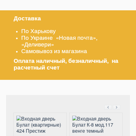
Доставка
По Харькову
По Украине «Новая почта»,
«Деливери»
Самовывоз из магазина
Оплата наличный, безналичный, на
расчетный счет