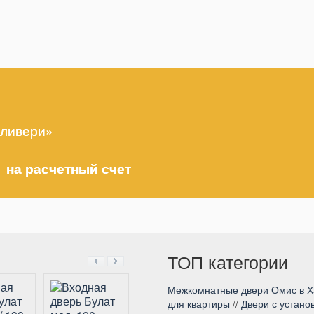
еливери»
 на расчетный счет
ТОП категории
Межкомнатные двери Омис в Х
для квартиры
//
Двери с устано