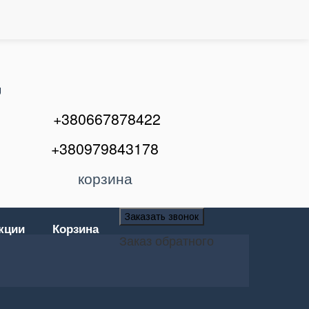
U
+380667878422
+380979843178
корзина
Заказать звонок
кции
Корзина
Заказ обратного