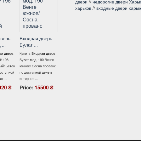
двери
//
недорогие двери Харь
харьков
//
входные двери харьк
Входная дверь
Булат ...
ерь
Входная дверь
Входная дверь
.
Булат ...
Булат ...
Купить
Входная дверь
Булат В-413 (квадро)
 дверь
Купить
Входная дверь
Купить
Входная дверь
198/198 Бетон Темный /
198
Булат мод. 190 Венге
Булат мод. 171 бетон
Бетон снежный по
/ Бетон
южное/ Сосна прованс
темный / бетон серый
доступной цене в ...
тупной
по доступной цене в
(квартира) по
...
интернет ...
доступной цене в ...
Price:
13900 ₴
0 ₴
Price:
15500 ₴
Price:
15600 ₴