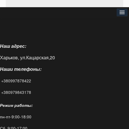
⌂
О нас
Наш адрес:
Доставка и оплата
Харьков, ул.Кацарская,20
Блог
Наши телефоны:
FAQ
+380997878422
Контакты
+380979843178
Режим работы:
пн-пт-9:00-18:00
Сб 9:00-17:00