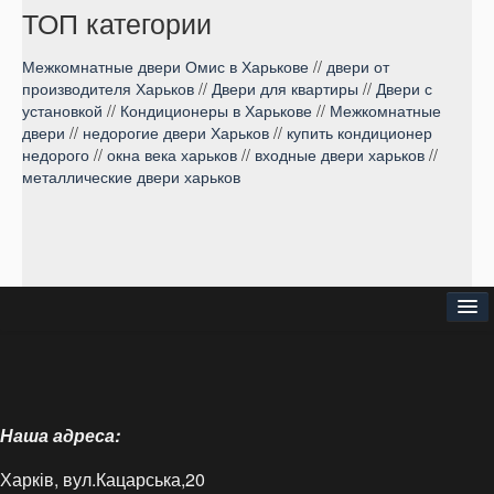
ТОП категории
Межкомнатные двери Омис в Харькове
//
двери от
производителя Харьков
//
Двери для квартиры
//
Двери с
установкой
//
Кондиционеры в Харькове
//
Межкомнатные
двери
//
недорогие двери Харьков
//
купить кондиционер
недорого
//
окна века харьков
//
входные двери харьков
//
металлические двери харьков
Головна
Про нас
Наша адреса:
Доставка і оплата
Харків, вул.Кацарська,20
Контакти