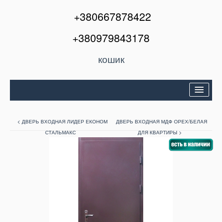
+380667878422
+380979843178
кошик
Двері вхідні
< ДВЕРЬ ВХОДНАЯ ЛИДЕР ЕКОНОМ
ДВЕРЬ ВХОДНАЯ МДФ ОРЕХ/БЕЛАЯ
Міжкімнатні двері
СТАЛЬМАКС
ДЛЯ КВАРТИРЫ >
Вікна та балкони
Кондиціонери
Акції