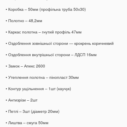
• Коробка – 50мм (профільна труба 50х30)
• Полотно – 48,2мм
• Каркас полотна – гнутий профіль 47мм
• Оздоблення зовнішньої сторони — крокрень коричневий
• Оздоблення внутрішньої сторони – ЛДСП 16мм
• Замок – Апекс 2600
• Утеплення полотна – пінопласт 30мм
• Контур ущільнення – 1шт (каучук)
• Антизрізи – 2шт
• Петлі – 3шт (діаметр 20мм)
• Лиштва – смуга 50мм