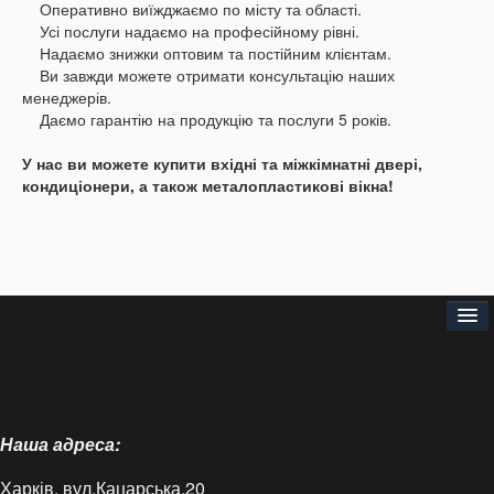
Оперативно виїжджаємо по місту та області.
Усі послуги надаємо на професійному рівні.
Надаємо знижки оптовим та постійним клієнтам.
Ви завжди можете отримати консультацію наших
менеджерів.
Даємо гарантію на продукцію та послуги 5 років.
У нас ви можете купити вхідні та міжкімнатні двері,
кондиціонери, а також металопластикові вікна!
Головна
Про нас
Наша адреса:
Доставка і оплата
Харків, вул.Кацарська,20
Контакти