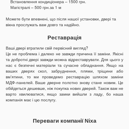
Встановлення кондиціонера – 1500 грн.
Магістралі – 500 грн.за 1 м
Можете бути впевнені, що після нашої установки, двері та
вікна прослужать вам довго та надійно.
Реставрація
Ваші двері втратили свій первісний вигляд?
Це не проблема і далеко не завжди причина її заміни. Якісні
та добротні двері завжди можна відреставрувати. Для цього у
нас є безпечні матеріали та сучасне обладнання. Якщо на
ваших дверях скол, забруднення, плями, тріщини або
вм'ятини, то ми проведемо реставрацію шляхом заміни
МДФ-панелей. Ваше дверне полотно знову стане новим. Це
обійдеться дешевше, ніж покупка нових дверей. Також вам не
варто хвилюватися, якщо замки вийшли з ладу, бо наша
компанія має і цю послугу.
Переваги компанії Nixa