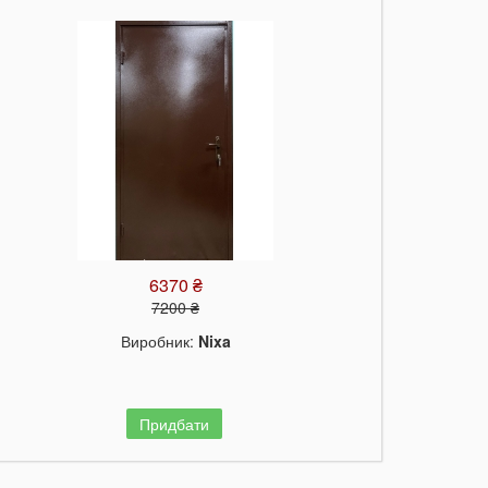
6370 ₴
7200 ₴
Виробник:
Nixa
Придбати