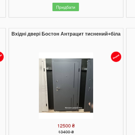
Придбати
Вхідні двері Бостон Антрацит тиснений+біла
12500 ₴
13400 ₴