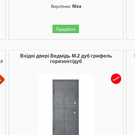
Виробник:
Nixa
Придбати
Вхідні двері Ведмідь М-2 дуб грифель
ат
горизонт/дуб