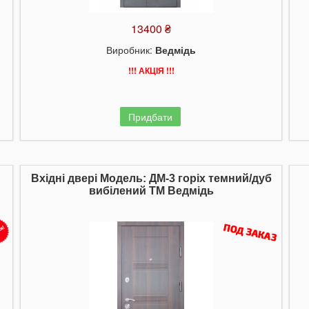
13400 ₴
Виробник:
Ведмідь
!!! АКЦІЯ !!!
Придбати
Вхідні двері Модель: ДМ-3 горіх темний/дуб
вибілений ТМ Ведмідь