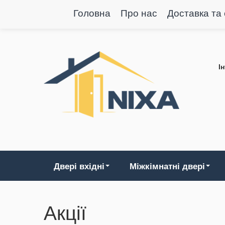
Головна
Про нас
Доставка та
І
Двері вхідні
Міжкімнатні двері
Акції