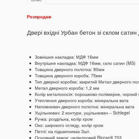
Розпродаж
Двері вхідні Урбан бетон зі склом сатин 
Зовнішня накладка: МДФ 16мм
Внутрішня накладка: МДФ 16мм, скло сатин (MS)
Товщина дверного полотна: 80мм
Товщина дверного короба: 75мм
Тип дверної коробки: закритий
Метал дверного по
Метал дверного короба: 1,2 мм
Колір металоносія: порошково-полімерне, чорний
Утеплення дверного короба: мінеральна вата
Наповнювач дверного полотна: мінеральна вата
Ущільнювач: 2 контури, ущільнювач – Schlegel
Ручка: роздільна, колір хром
Око: широкого огляду, колір хром
Петлі: на підшипниках 3шт.
Основний замок: циліндровий Riccardi 703