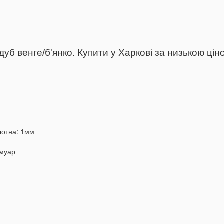
дуб венге/б'янко.
Купити у Харкові за низькою цін
лотна: 1мм
 муар