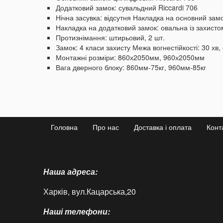
Додатковий замок: сувальдний Riccardi 706
Нічна засувка: відсутня
Накладка на основний замо
Накладка на додатковий замок: овальна із захистом
Протизнімання: штирьовий, 2 шт.
Замок: 4 класи захисту
Межа вогнестійкості: 30 хв,
Монтажні розміри: 860х2050мм, 960х2050мм
Вага дверного блоку: 860мм-75кг, 960мм-85кг
Головна
Про нас
Доставка і оплата
Конт
Наша адреса:
Харків, вул.Кацарська,20
Наші телефони: