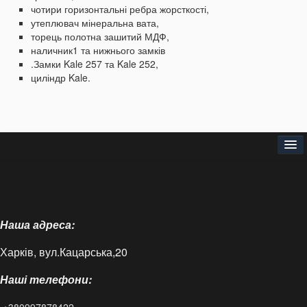
чотири горизонтальні ребра жорсткості,
утеплювач мінеральна вата,
торець полотна зашитий МДФ,
наличник1
та нижнього замків
.Замки Kale 257 та Kale 252,
циліндр Kale.
Головна
Про нас
Наша адреса:
Доставка і оплата
Харків, вул.Кацарська,20
Контакти
Наші телефони:
Статті