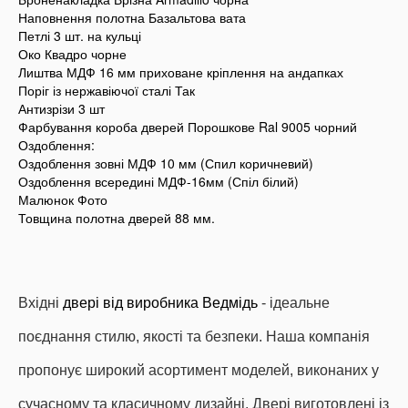
Наповнення полотна Базальтова вата
Петлі 3 шт. на кульці
Око Квадро чорне
Лиштва МДФ 16 мм приховане кріплення на андапках
Поріг із нержавіючої сталі Так
Антизрізи 3 шт
Фарбування короба дверей Порошкове Ral 9005 чорний
Оздоблення:
Оздоблення зовні МДФ 10 мм (Спил коричневий)
Оздоблення всередині МДФ-16мм (Спіл білий)
Малюнок Фото
Товщина полотна дверей 88 мм.
Вхідні
двері від виробника Ведмідь
- ідеальне
поєднання стилю, якості та безпеки.
Наша компанія
пропонує широкий асортимент моделей, виконаних у
сучасному та класичному дизайні.
Двері виготовлені із