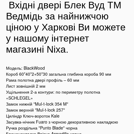
Вхідні двері
Блек Вуд ТМ
Ведмідь за найнижчою
ціною у Харкові Ви можете
у нашому інтернет
магазині Nixa.
Модель: BlackWood
Короб 60*40*2+50*30 загальна глибина короба 90 мм
Рама полотна двері профіль – 60 мм
Лист зовнішній 2 мм
Ущільнення 2-а контури: по периметру полотна
«SCHLEGEL»
Замок нижній "Mul-t-lock 354 M"
Замок верхній "Mul-t-lock 257"
Циліндр Ключ-вороток Kale
Засувка-нічник Fuaro з чорною декоративною накладкою
Ручка роздільна "Punto Blade" чорна
Броненакладка Врізна Armadillo чорна