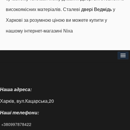
високоякісних матеріалів.
Сталеві
двері Ведмідь
у
Харкові за розумною ціною ви можете купити у
нашому інтернет-магазині Nixa
Головна
Про нас
Наша адреса:
Доставка і оплата
Харків, вул.Кацарська,20
Контакти
Наші телефони:
Статті
+380997878422
FAQ