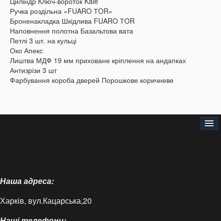
Циліндр Ключ-вороток Kale
Ручка роздільна «FUARO ТOR»
Броненакладка Шкідлива FUARO ТOR
Наповнення полотна Базальтова вата
Петлі 3 шт. на кульці
Око Апекс
Лиштва МДФ 19 мм приховане кріплення на андапках
Антизрізи 3 шт
Фарбування короба дверей Порошкове коричневе
Головна
Про нас
Наша адреса:
Доставка і оплата
Харків, вул.Кацарська,20
Контакти
Наші телефони:
Статті