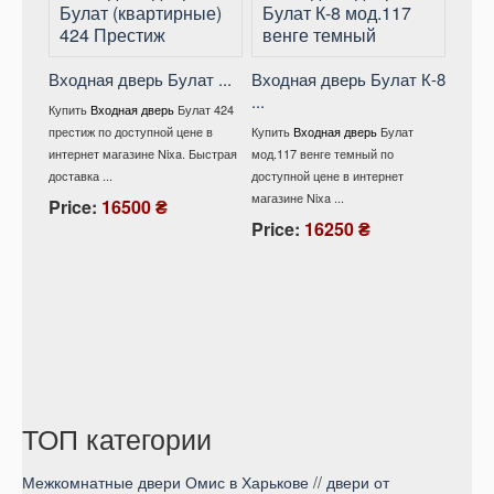
Входная дверь Булат ...
Входная дверь Булат К-8
...
Вход
Купить
Входная дверь
Булат 424
мод .
престиж по доступной цене в
Купить
Входная дверь
Булат
интернет магазине Nixa. Быстрая
мод.117 венге темный по
Купит
доставка ...
доступной цене в интернет
528/ 1
магазине Nixa ...
снежны
Price:
16500 ₴
интерне
Price:
16250 ₴
Pric
ТОП категории
Межкомнатные двери Омис в Харькове
//
двери от