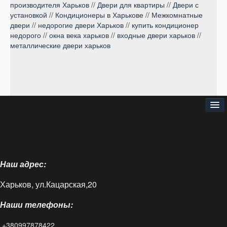
производителя Харьков
//
Двери для квартиры
//
Двери с
установкой
//
Кондиционеры в Харькове
//
Межкомнатные
двери
//
недорогие двери Харьков
//
купить кондиционер
недорого
//
окна века харьков
//
входные двери харьков
//
металлические двери харьков
⌂
О нас
Наш адрес:
Доставка и оплата
Харьков, ул.Кацарская,20
Блог
Наши телефоны:
FAQ
+380997878422
Контакты