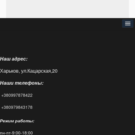
⌂
О нас
Наш адрес:
Доставка и оплата
Харьков, ул.Кацарская,20
Блог
Наши телефоны:
FAQ
+380997878422
Контакты
+380979843178
Режим работы:
пн-пт-9:00-18:00