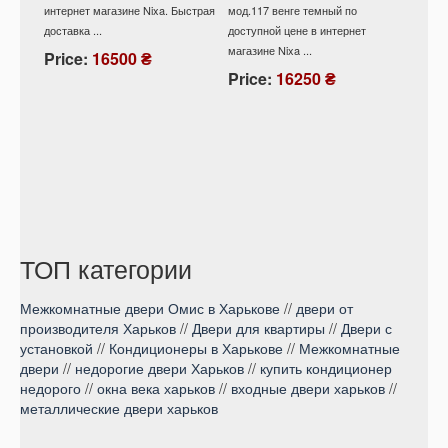
интернет магазине Nixa. Быстрая
мод.117 венге темный по
Купит
доставка ...
доступной цене в интернет
528/ 1
магазине Nixa ...
снежны
Price:
16500 ₴
интерне
Price:
16250 ₴
Pric
ТОП категории
Межкомнатные двери Омис в Харькове
//
двери от
производителя Харьков
//
Двери для квартиры
//
Двери с
установкой
//
Кондиционеры в Харькове
//
Межкомнатные
двери
//
недорогие двери Харьков
//
купить кондиционер
недорого
//
окна века харьков
//
входные двери харьков
//
металлические двери харьков