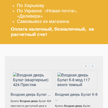
По Харькову
По Украине «Новая почта»,
«Деливери»
Самовывоз из магазина
Оплата наличный, безналичный, на
расчетный счет
Входная дверь Булат ...
Входная дверь Булат К-8
...
Вход
Купить
Входная дверь
Булат 424
мод .
престиж по доступной цене в
Купить
Входная дверь
Булат