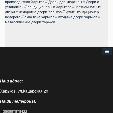
производителя Харьков
//
Двери для квартиры
//
Двери с
установкой
//
Кондиционеры в Харькове
//
Межкомнатные
двери
//
недорогие двери Харьков
//
купить кондиционер
недорого
//
окна века харьков
//
входные двери харьков
//
металлические двери харьков
⌂
О нас
Наш адрес:
Доставка и оплата
Харьков, ул.Кацарская,20
Блог
Наши телефоны:
FAQ
+380997878422
Контакты