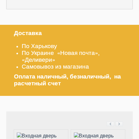
Доставка
По Харькову
По Украине «Новая почта»,
«Деливери»
Самовывоз из магазина
Оплата наличный, безналичный, на
расчетный счет