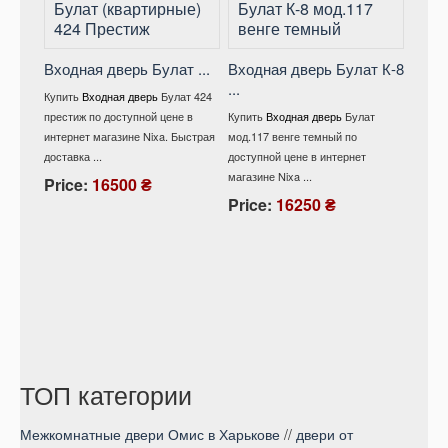
Входная дверь Булат ...
Входная дверь Булат К-8
...
Вход
Купить
Входная дверь
Булат 424
мод .
престиж по доступной цене в
Купить
Входная дверь
Булат
интернет магазине Nixa. Быстрая
мод.117 венге темный по
Купит
доставка ...
доступной цене в интернет
528/ 1
магазине Nixa ...
снежны
Price:
16500 ₴
интерне
Price:
16250 ₴
Pric
ТОП категории
Межкомнатные двери Омис в Харькове
//
двери от