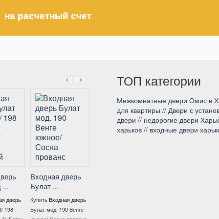
 на расчетный счет
ТОП категории
Межкомнатные двери Омис в Х
для квартиры
//
Двери с устано
двери
//
недорогие двери Харь
харьков
//
входные двери харьк
Входная дверь
Булат ...
верь
Входная дверь
Входная дверь
..
Булат ...
Булат ...
Купить
Входная дверь
Булат В-413 (квадро)
я дверь
Купить
Входная дверь
Купить
Входная дверь
198/198 Бетон Темный /
 198
Булат мод. 190 Венге
Булат мод. 171 бетон
Бетон снежный по