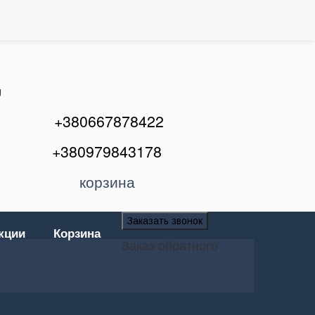
U
+380667878422
+380979843178
корзина
Заказать звонок
кции
Корзина
Заказ обратного