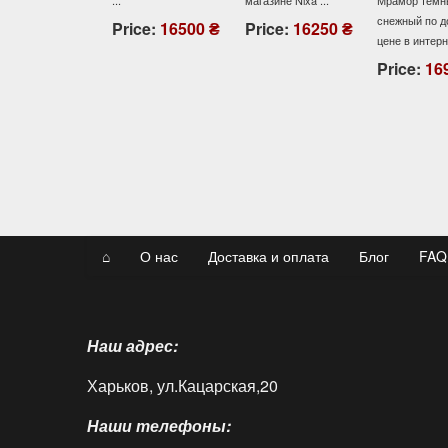
...
магазине Nixa ...
Мрамор темны
снежный по до
Price:
16500 ₴
Price:
16250 ₴
цене в интернет
Price:
169
⌂
О нас
Доставка и оплата
Блог
FAQ
Наш адрес:
Харьков, ул.Кацарская,20
Наши телефоны: