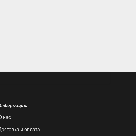
табак / Рустик Авиньон
горизонт темный
матовый/белый
интернет 
блан ...
(квартира) по
суперматовый
Price:
доступной цене в
(квартира) по
Price:
12200 ₴
интернет ...
доступной цене в ...
Price:
15600 ₴
Price:
14700 ₴
Информация:
О нас
Доставка и оплата