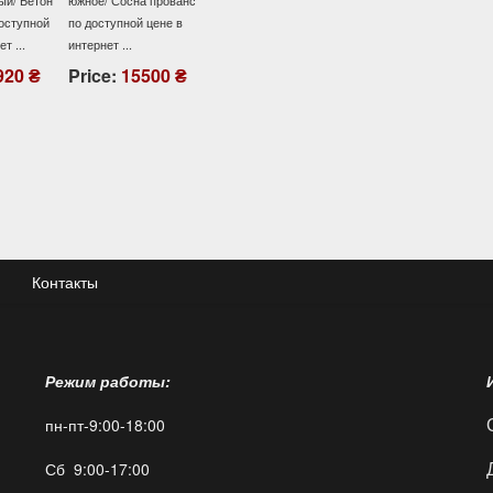
й/ Бетон
южное/ Сосна прованс
темный / бетон серый
доступной цене в ...
ступной
по доступной цене в
(квартира) по
 ...
интернет ...
доступной цене в ...
Price:
13900 ₴
20 ₴
Price:
15500 ₴
Price:
15600 ₴
Контакты
Режим работы:
пн-пт-9:00-18:00
Сб 9:00-17:00