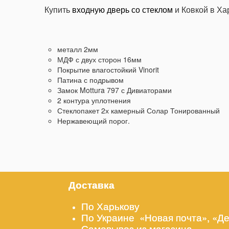
Купить
входную дверь со стеклом
и Ковкой в Ха
металл 2мм
МДФ с двух сторон 16мм
Покрытие влагостойкий Vinorit
Патина с подрывом
Замок Mottura 797 с Дивиаторами
2 контура уплотнения
Стеклопакет 2х камерный Солар Тонированный
Нержавеющий порог.
Доставка
По Харькову
По Украине «Новая почта», «Д
Самовывоз из магазина