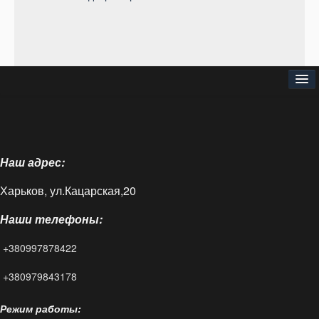
⌂
О нас
Наш адрес:
Доставка и оплата
Харьков, ул.Кацарская,20
Блог
Наши телефоны:
FAQ
+380997878422
Контакты
+380979843178
Режим работы: