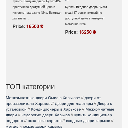
Купить
Входная дверь
Булат 424
мод .
престиж по доступной цене в
Купить
Входная дверь
Булат
интернет магазине Nixa. Быстрая
мод.117 венге темный по
Купит
доставка ...
доступной цене в интернет
528/ 1
магазине Nixa ...
снежны
Price:
16500 ₴
интерне
Price:
16250 ₴
Pric
ТОП категории
Межкомнатные двери Омис в Харькове
//
двери от
производителя Харьков
//
Двери для квартиры
//
Двери с
установкой
//
Кондиционеры в Харькове
//
Межкомнатные
двери
//
недорогие двери Харьков
//
купить кондиционер
недорого
//
окна века харьков
//
входные двери харьков
//
металлические двери харьков