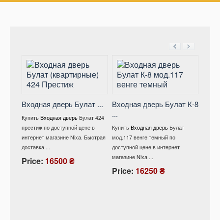
Входная дверь Булат ...
Входная дверь Булат К-8
...
Вход
Купить
Входная дверь
Булат 424
мод .
престиж по доступной цене в
Купить
Входная дверь
Булат
интернет магазине Nixa. Быстрая
мод.117 венге темный по
Купит
доставка ...
доступной цене в интернет
528/ 1
магазине Nixa ...
снежны
Price:
16500 ₴
интерне
Price:
16250 ₴
Pric