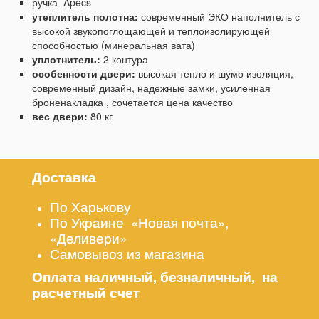
ручка Apecs
утеплитель полотна:
современный ЭКО наполнитель с
высокой звукопоглощающей и теплоизолирующей
способностью (минеральная вата)
уплотнитель:
2 контура
особенности двери:
высокая тепло и шумо изоляция,
современный дизайн, надежные замки, усиленная
броненакладка , сочетается цена качество
вес двери:
80 кг
Доставка
По Харькову
По Украине «Новая почта»,
«Деливери»
Самовывоз из магазина
Оплата наличный, безналичный, на
расчетный счет