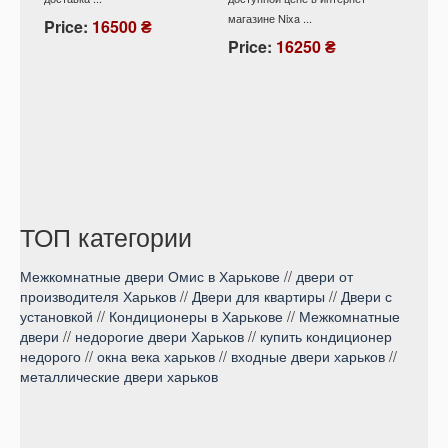
магазине Nixa ...
снежны
Price:
16500 ₴
интерне
Price:
16250 ₴
Pric
ТОП категории
Межкомнатные двери Омис в Харькове
//
двери от
производителя Харьков
//
Двери для квартиры
//
Двери с
установкой
//
Кондиционеры в Харькове
//
Межкомнатные
двери
//
недорогие двери Харьков
//
купить кондиционер
недорого
//
окна века харьков
//
входные двери харьков
//
металлические двери харьков