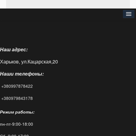
⌂
О нас
Наш адрес:
Доставка и оплата
Харьков, ул.Кацарская,20
Блог
Наши телефоны:
FAQ
+380997878422
Контакты
+380979843178
Режим работы:
пн-пт-9:00-18:00