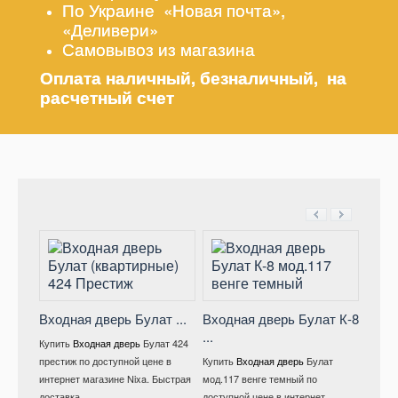
По Украине «Новая почта»,
«Деливери»
Самовывоз из магазина
Оплата наличный, безналичный, на
расчетный счет
Входная дверь Булат ...
Входная дверь Булат К-8
...
Вход
Купить
Входная дверь
Булат 424
мод .
престиж по доступной цене в
Купить
Входная дверь
Булат
интернет магазине Nixa. Быстрая
мод.117 венге темный по
Купит
доставка ...
доступной цене в интернет
528/ 1