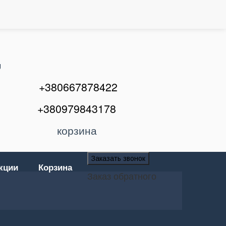
U
+380667878422
+380979843178
корзина
Заказать звонок
кции
Корзина
Заказ обратного