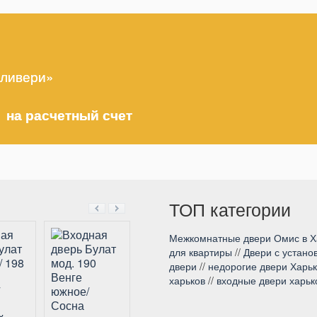
еливери»
 на расчетный счет
ТОП категории
Межкомнатные двери Омис в Х
для квартиры
//
Двери с устано
двери
//
недорогие двери Харь
харьков
//
входные двери харьк