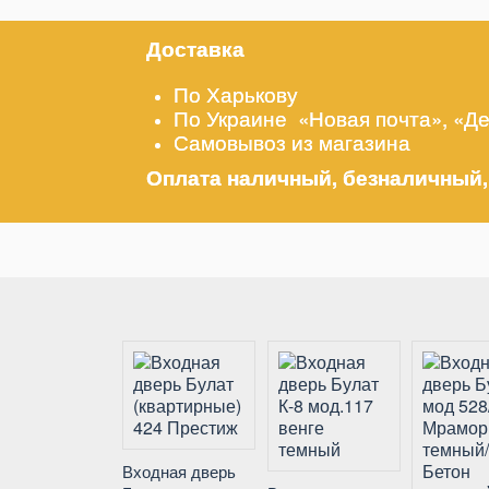
Доставка
По Харькову
По Украине «Новая почта», «Д
Самовывоз из магазина
Оплата наличный, безналичный,
Входная дверь