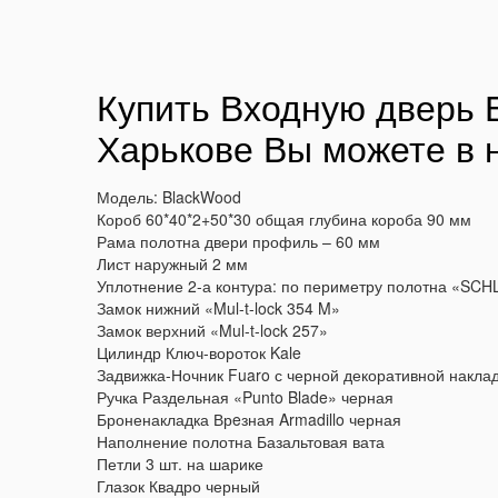
Купить
Входную дверь
Б
Харькове Вы можете в 
Модель: BlackWood
Короб 60*40*2+50*30 общая глубина короба 90 мм
Рама полотна двери профиль – 60 мм
Лист наружный 2 мм
Уплотнение 2-а контура: по периметру полотна «SC
Замок нижний «Mul-t-lock 354 M»
Замок верхний «Mul-t-lock 257»
Цилиндр Ключ-вороток Kale
Задвижка-Ночник Fuaro с черной декоративной накла
Ручка Раздельная «Punto Blade» черная
Броненакладка Врeзная Armadillo черная
Наполнение полотна Базальтовая вата
Петли 3 шт. на шарике
Глазок Квадро черный