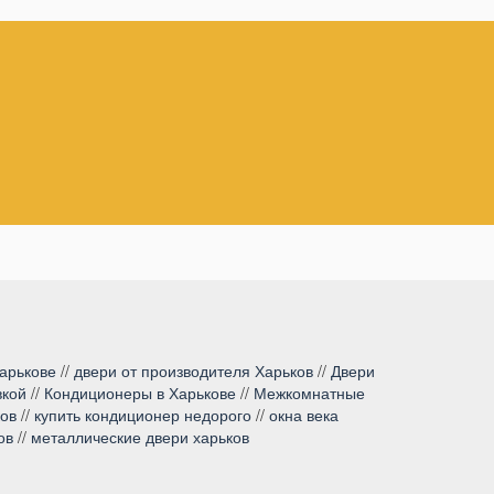
арькове
//
двери от производителя Харьков
//
Двери
вкой
//
Кондиционеры в Харькове
//
Межкомнатные
ков
//
купить кондиционер недорого
//
окна века
ов
//
металлические двери харьков
Входная