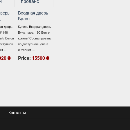
Входная дверь
В
Булат ...
рь
Входная дверь
Входная дверь
Б
Булат ...
Булат ...
Купить
Входная дверь
К
Булат В-413 (квадро)
верь
Купить
Входная дверь
Купить
Входная дверь
Б
198/198 Бетон Темный /
8
Булат мод. 190 Венге
Булат мод. 171 бетон
М
Бетон снежный по
Бетон
южное/ Сосна прованс
темный / бетон серый
та
доступной цене в ...
пной
по доступной цене в
(квартира) по
бл
.
интернет ...
доступной цене в ...
Price:
13900 ₴
P
 ₴
Price:
15500 ₴
Price:
15600 ₴
Контакты