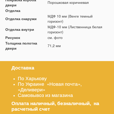
Порошковая коричневая
двери
Отделка
МДФ 10 мм (Венге темный
Отделка снаружи
горизонт)
МДФ-10 мм (Лиственница белая
Отделка внутри
горизонт)
Рисунок
см. фото
Толщина полотна
71,2 мм
двери
Доставка
По Харькову
По Украине «Новая почта»,
«Деливери»
Самовывоз из магазина
Оплата наличный, безналичный, на
расчетный счет