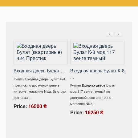
Входная дверь Булат ...
Входная дверь Булат К-8
...
Вход
Купить
Входная дверь
Булат 424
мод .
престиж по доступной цене в
Купить
Входная дверь
Булат
интернет магазине Nixa. Быстрая
мод.117 венге темный по
Купит
доставка ...
доступной цене в интернет
528/ 1
магазине Nixa ...
снежны
Price:
16500 ₴
интерне
Price:
16250 ₴
Pric