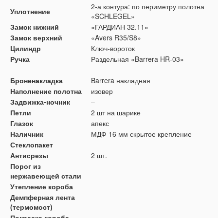
2-а контура: по периметру полотна
Уплотнение
«SCHLEGEL»
Замок нижний
«ГАРДИАН 32.11»
Замок верхний
«Avers R35/S8»
Цилиндр
Ключ-вороток
Ручка
Раздельная «Barrera HR-03»
Броненакладка
Barrera накладная
Наполнение полотна
изовер
Задвижка-ночник
–
Петли
2 шт на шарике
Глазок
апекс
Наличник
МДФ 16 мм скрытое крепление
Стеклопакет
Антисрезы
2 шт.
Порог из
нержавеющей стали
Утепление короба
Демпферная лента
(термомост)
Покраска короба