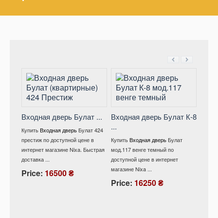
Входная дверь Булат ...
Входная дверь Булат К-8
...
Вход
Купить
Входная дверь
Булат 424
мод .
престиж по доступной цене в
Купить
Входная дверь
Булат
интернет магазине Nixa. Быстрая
мод.117 венге темный по
Купит
доставка ...
доступной цене в интернет
528/ 1
магазине Nixa ...
снежны
Price:
16500 ₴
интерне
Price:
16250 ₴
Pric