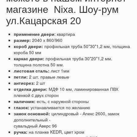
магазине Nixa. Шоу-рум
ул.Кацарская 20
применение двери
: квартира
размер:
2040 х 860/960
короб двери:
профильная труба 50*30*1,2 мм, толщина
короба 50 мм
каркас двери:
профильная труба 30*20*1,2 мм.
толщина полотна 50 мм.
листовая сталь:
лист 1мм
петли:
2 шт. правые левые
антисрез:
2 шт
отделка двери:
МДФ 10 мм, ламинированная ПВХ
пленкой c двух сторон
наличник:
есть, с наружной стороны
глазок:
устанавливается по желанию
замок основной:
цилиндровый - Апекс 2600, замок
дополнительный -
сувальдный Аверс 96
ручка:
на планке KEDR, цвет хром