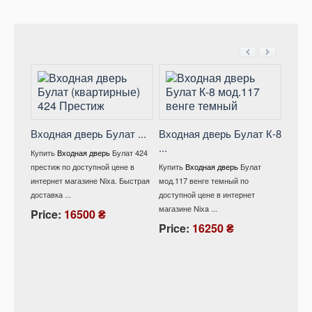
Входная дверь Булат ...
Входная дверь Булат К-8
...
Вход
Купить
Входная дверь
Булат 424
мод .
престиж по доступной цене в
Купить
Входная дверь
Булат
интернет магазине Nixa. Быстрая
мод.117 венге темный по
Купит
доставка ...
доступной цене в интернет
528/ 1
магазине Nixa ...
снежны
Price:
16500 ₴
интерне
Price:
16250 ₴
Pric