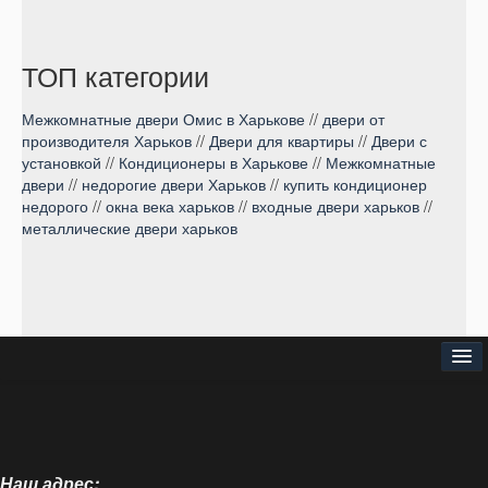
ТОП категории
Межкомнатные двери Омис в Харькове
//
двери от
производителя Харьков
//
Двери для квартиры
//
Двери с
установкой
//
Кондиционеры в Харькове
//
Межкомнатные
двери
//
недорогие двери Харьков
//
купить кондиционер
недорого
//
окна века харьков
//
входные двери харьков
//
металлические двери харьков
⌂
О нас
Наш адрес:
Доставка и оплата