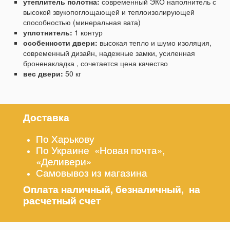
утеплитель полотна:
современный ЭКО наполнитель с
высокой звукопоглощающей и теплоизолирующей
способностью (минеральная вата)
уплотнитель:
1 контур
особенности двери:
высокая тепло и шумо изоляция,
современный дизайн, надежные замки, усиленная
броненакладка , сочетается цена качество
вес двери:
50 кг
Доставка
По Харькову
По Украине «Новая почта»,
«Деливери»
Самовывоз из магазина
Оплата наличный, безналичный, на
расчетный счет