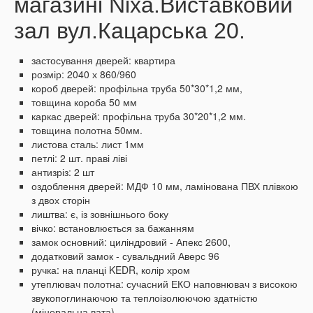
магазині Nixa.Виставковий
зал вул.Кацарська 20.
застосування дверей: квартира
розмір: 2040 х 860/960
короб дверей: профільна труба 50*30*1,2 мм,
товщина короба 50 мм
каркас дверей: профільна труба 30*20*1,2 мм.
товщина полотна 50мм.
листова сталь: лист 1мм
петлі: 2 шт.
праві ліві
антизріз: 2 шт
оздоблення дверей: МДФ 10 мм, ламінована ПВХ плівкою
з двох сторін
лиштва: є, із зовнішнього боку
вічко: встановлюється за бажанням
замок основний: циліндровий - Апекс 2600,
додатковий замок -
сувальдний Аверс 96
ручка: на планці KEDR, колір хром
утеплювач полотна: сучасний ЕКО наповнювач з високою
звукопоглинаючою та теплоізолюючою здатністю
(мінеральна вата)