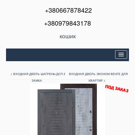
+380667878422
+380979843178
кошик
Двері вхідні
< ВХОДНАЯ ДВЕРЬ ШАГРЕНЬ/ДСП 2
ВХОДНАЯ ДВЕРЬ ЭКОНОМ ВЕНГЕ ДЛЯ
Міжкімнатні двері
ЗАМКА
КВАРТИР >
Вікна та балкони
Кондиціонери
Акції