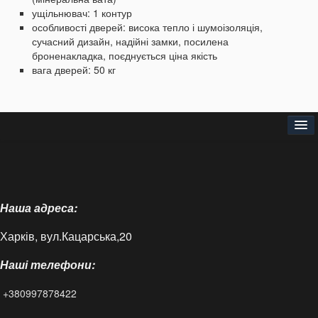
ущільнювач: 1 контур
особливості дверей: висока тепло і шумоізоляція,
сучасний дизайн, надійні замки, посилена
броненакладка, поєднується ціна якість
вага дверей: 50 кг
Головна
Про нас
Наша адреса:
Доставка і оплата
Харків, вул.Кацарська,20
Контакти
Наші телефони:
Статті
+380997878422
FAQ