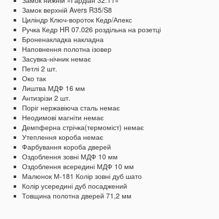
Замок нижній «Гардіан 32.11»
Замок верхній Avers R35/S8
Циліндр Ключ-вороток Кедр/Апекс
Ручка Кедр HR 07.026 роздільна на розетці
Броненакладка накладна
Наповнення полотна ізовер
Засувка-нічник немає
Петлі 2 шт.
Око так
Лиштва МДФ 16 мм
Антизрізи 2 шт.
Поріг нержавіюча сталь немає
Неодимові магніти немає
Демпферна стрічка(термоміст) немає
Утеплення короба немає
Фарбування короба дверей
Оздоблення зовні МДФ 10 мм
Оздоблення всередині МДФ 10 мм
Малюнок М-181
Колір зовні дуб шато
Колір усередині дуб посаджений
Товщина полотна дверей 71,2 мм