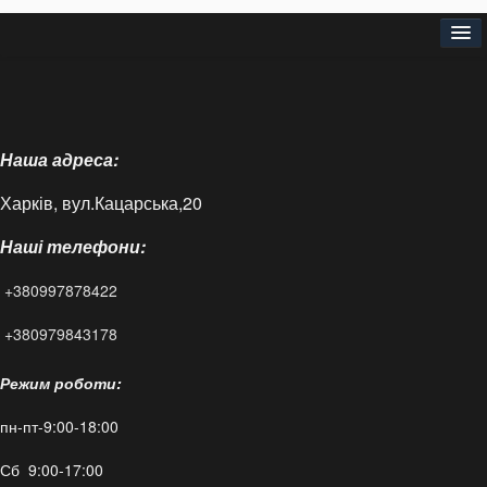
Головна
Про нас
Наша адреса:
Доставка і оплата
Харків, вул.Кацарська,20
Контакти
Наші телефони:
Статті
+380997878422
FAQ
+380979843178
Режим роботи:
пн-пт-9:00-18:00
Сб 9:00-17:00