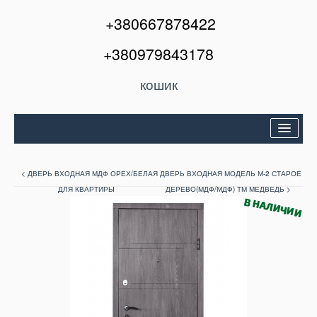
+380667878422
+380979843178
кошик
Двері вхідні
< ДВЕРЬ ВХОДНАЯ МДФ ОРЕХ/БЕЛАЯ
ДВЕРЬ ВХОДНАЯ МОДЕЛЬ М-2 СТАРОЕ
Міжкімнатні двері
ДЛЯ КВАРТИРЫ
ДЕРЕВО(МДФ/МДФ) ТМ МЕДВЕДЬ >
Вікна та балкони
Кондиціонери
Акції