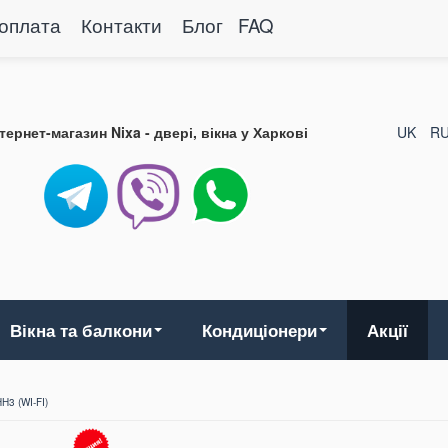
 оплата
Контакти
Блог
FAQ
нтернет-магазин Nixa - двері, вікна у Харкові
UK
R
Вікна та балкони
Кондиціонери
Акції
3 (WI-FI)