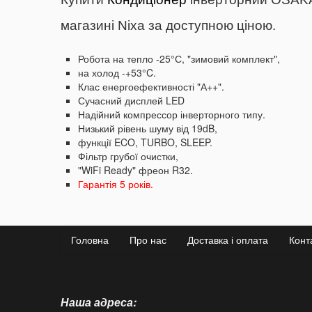
магазині Nixa за доступною ціною.
Робота на тепло -25°С, "зимовий комплект",
на холод -+53°C.
Клас енергоефективності "А++".
Сучасний дисплей LED
Надійний компрессор інверторного типу.
Низький рівень шуму від 19dB,
функції ECO, TURBO, SLEEP.
Фільтр грубої очистки,
"WiFi Ready" фреон R32.
Гарантія 5 років.
Головна
Про нас
Доставка і оплата
Конт
Наша адреса: