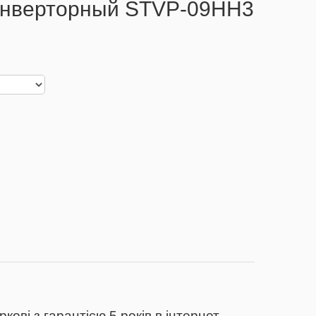
инверторный STVP-09HH3
 з гарантією 5 років в інтернет