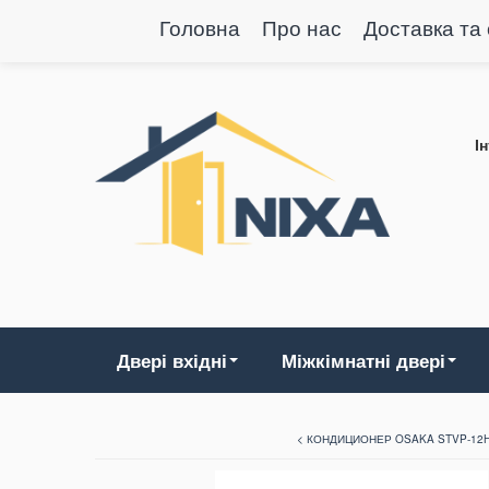
Головна
Про нас
Доставка та
І
Двері вхідні
Міжкімнатні двері
< КОНДИЦИОНЕР OSAKA STVP-12HH