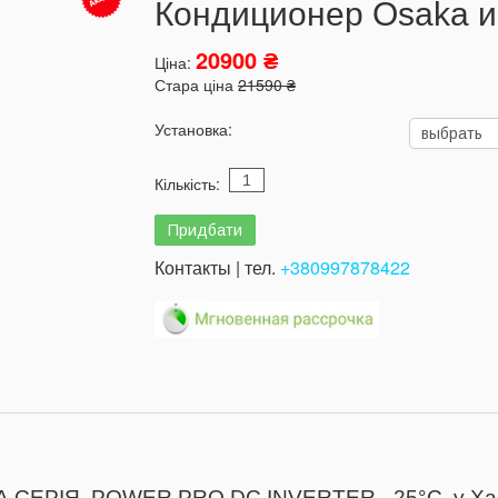
Кондиционер Osaka 
20900 ₴
Ціна:
Стара ціна
21590 ₴
Установка:
Кількість:
Контакты | тел.
+380997878422
 СЕРІЯ POWER PRO DC INVERTER -25°С у Харкові