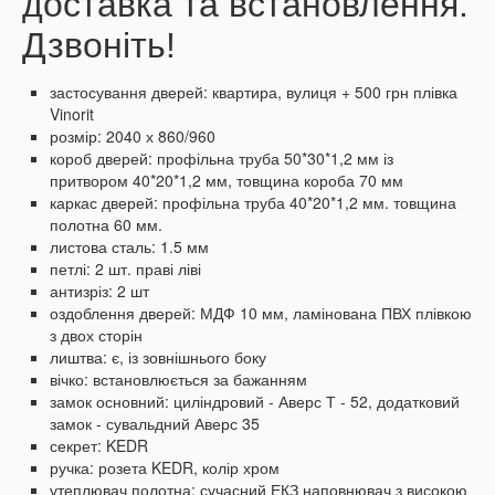
доставка та встановлення.
Дзвоніть!
застосування дверей: квартира, вулиця + 500 грн плівка
Vinorit
розмір: 2040 х 860/960
короб дверей: профільна труба 50*30*1,2 мм із
притвором 40*20*1,2 мм, товщина короба 70 мм
каркас дверей: профільна труба 40*20*1,2 мм. товщина
полотна 60 мм.
листова сталь: 1.5 мм
петлі: 2 шт. праві ліві
антизріз: 2 шт
оздоблення дверей: МДФ 10 мм, ламінована ПВХ плівкою
з двох сторін
лиштва: є, із зовнішнього боку
вічко: встановлюється за бажанням
замок основний: циліндровий - Аверс Т - 52, додатковий
замок - сувальдний Аверс 35
секрет: KEDR
ручка: розета KEDR, колір хром
утеплювач полотна: сучасний ЕКЗ наповнювач з високою