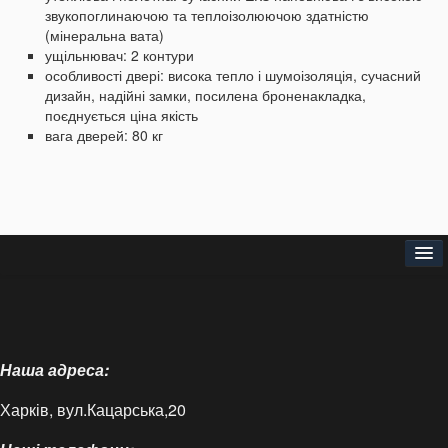
звукопоглинаючою та теплоізолюючою здатністю
(мінеральна вата)
ущільнювач: 2 контури
особливості двері: висока тепло і шумоізоляція, сучасний
дизайн, надійні замки, посилена броненакладка,
поєднується ціна якість
вага дверей: 80 кг
Головна
Про нас
Наша адреса:
Доставка і оплата
Харків, вул.Кацарська,20
Контакти