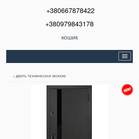
+380667878422
+380979843178
кошик
Двері вхідні
< ДВЕРЬ ТЕХНИЧЕСКАЯ ЭКОНОМ
Міжкімнатні двері
Вікна та балкони
Кондиціонери
Акції