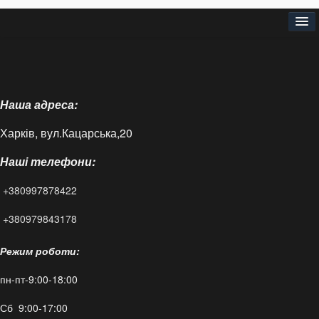
Головна
Про нас
Наша адреса:
Доставка і оплата
Харків, вул.Кацарська,20
Контакти
Наші телефони:
Статті
+380997878422
FAQ
+380979843178
Режим роботи:
пн-пт-9:00-18:00
Сб 9:00-17:00