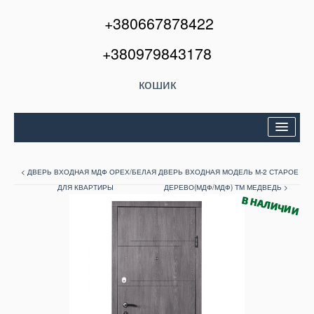
+380667878422
+380979843178
кошик
Двері вхідні
< ДВЕРЬ ВХОДНАЯ МДФ ОРЕХ/БЕЛАЯ
ДВЕРЬ ВХОДНАЯ МОДЕЛЬ М-2 СТАРОЕ
Міжкімнатні двері
ДЛЯ КВАРТИРЫ
ДЕРЕВО(МДФ/МДФ) ТМ МЕДВЕДЬ >
Вікна та балкони
Кондиціонери
Акції