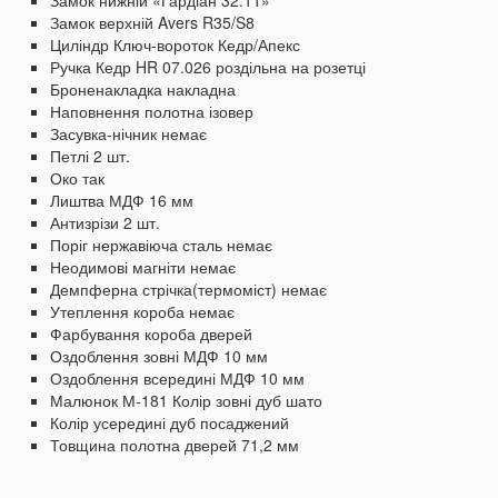
Замок нижній «Гардіан 32.11»
Замок верхній Avers R35/S8
Циліндр Ключ-вороток Кедр/Апекс
Ручка Кедр HR 07.026 роздільна на розетці
Броненакладка накладна
Наповнення полотна ізовер
Засувка-нічник немає
Петлі 2 шт.
Око так
Лиштва МДФ 16 мм
Антизрізи 2 шт.
Поріг нержавіюча сталь немає
Неодимові магніти немає
Демпферна стрічка(термоміст) немає
Утеплення короба немає
Фарбування короба дверей
Оздоблення зовні МДФ 10 мм
Оздоблення всередині МДФ 10 мм
Малюнок М-181
Колір зовні дуб шато
Колір усередині дуб посаджений
Товщина полотна дверей 71,2 мм