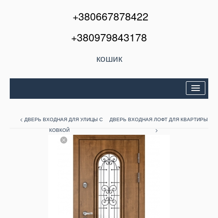
+380667878422
+380979843178
кошик
Двері вхідні
< ДВЕРЬ ВХОДНАЯ ДЛЯ УЛИЦЫ С
ДВЕРЬ ВХОДНАЯ ЛОФТ ДЛЯ КВАРТИРЫ
Міжкімнатні двері
КОВКОЙ
>
Вікна та балкони
Кондиціонери
Акції