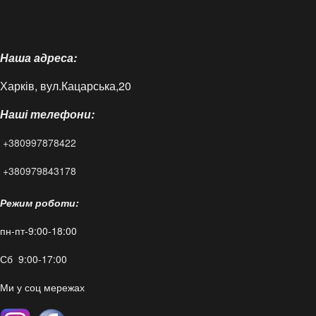
Головна
Про нас
Наша адреса:
Доставка і оплата
Харків, вул.Кацарська,20
Контакти
Наші телефони:
Статті
+380997878422
FAQ
+380979843178
Режим роботи:
пн-пт-9:00-18:00
Сб 9:00-17:00
Ми у соц мережах