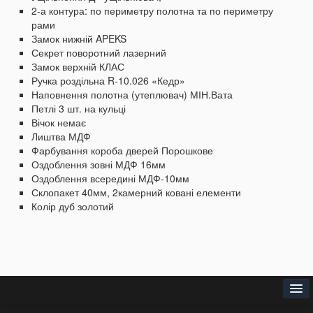
2-а контура: по периметру полотна та по периметру
рами
Замок нижній APEKS
Секрет поворотний лазерний
Замок верхній КЛАС
Ручка роздільна R-10.026 «Кедр»
Наповнення полотна (утеплювач) МІН.Вата
Петлі 3 шт.
на кульці
Вічок немає
Лиштва МДФ
Фарбування короба дверей Порошкове
Оздоблення зовні МДФ 16мм
Оздоблення всередині МДФ-10мм
Склопакет 40мм, 2камерний
ковані елементи
Колір дуб золотий