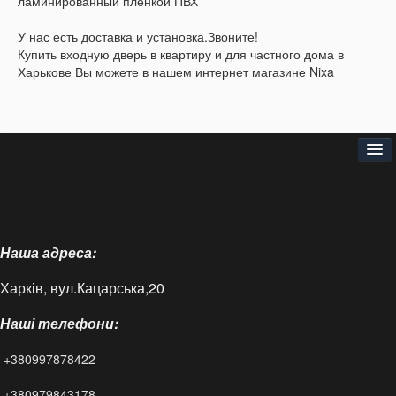
ламинированный пленкой ПВХ
У нас есть доставка и установка.Звоните!
Купить входную дверь в квартиру и для частного дома в
Харькове Вы можете в нашем интернет магазине Nixa
Головна
Про нас
Наша адреса:
Доставка і оплата
Харків, вул.Кацарська,20
Контакти
Наші телефони:
Статті
+380997878422
FAQ
+380979843178