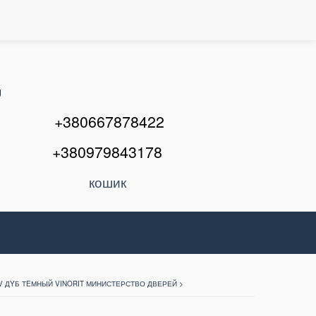
U
+380667878422
+380979843178
кошик
V ДYБ ТEМНЫЙ VINORIT МИНИСТЕРСТВО ДВЕРЕЙ >