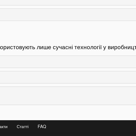
ристовують лише сучасні технології у виробництв
акти
Статті
FAQ