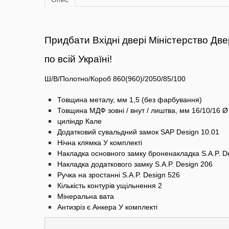
Придбати Вхідні двері Міністерство Две
по всій Україні!
Ш/B/Полотно/Короб 860(960)/2050/85/100
Товщина металу, мм 1,5 (без фарбування)
Товщина МДФ зовні / внут / лиштва, мм 16/10/16 Ø
циліндр Кале
Додатковий cyвальдний замок SAP Design 10.01
Нічна клямка У комплекті
Haклaдка основного замку броненакладка S.A.P.
D
Haклaдка додаткового замку S.A.P.
Design 206
Ручка на зростанні S.A.P.
Design 526
Кількість контурів ущільнення 2
Мінеральна вата
Антизріз є
Анкера У комплекті