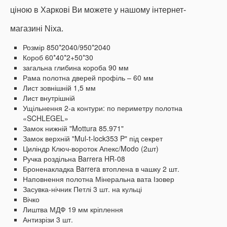
ціною в Харкові Ви можете у нашому інтернет-
магазині Nixa.
Розмір 850*2040/950*2040
Короб 60*40*2+50*30
загальна глибина короба 90 мм
Рама полотна дверей профіль – 60 мм
Лист зовнішній 1,5 мм
Лист внутрішній
Ущільнення 2-а контури: по периметру полотна
«SCHLEGEL»
Замок нижній "Mottura 85.971"
Замок верхній "Mul-t-lock353 P" під секрет
Циліндр Ключ-вороток Апекс/Modo (2шт)
Ручка роздільна Barrera HR-08
Броненакладка Barrera втоплена в чашку 2 шт.
Наповнення полотна Мінеральна вата Ізовер
Засувка-нічник
Петлі 3 шт.
на кульці
Вічко
Лиштва МДФ 19 мм кріплення
Антизрізи 3 шт.