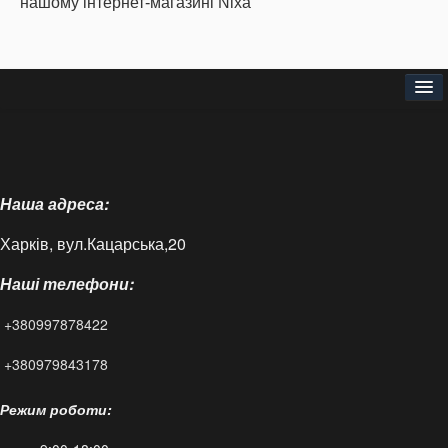
нашому інтернет-магазині Nixa
Головна
Про нас
Наша адреса:
Доставка і оплата
Харків, вул.Кацарська,20
Контакти
Наші телефони:
Статті
+380997878422
FAQ
+380979843178
Режим роботи: