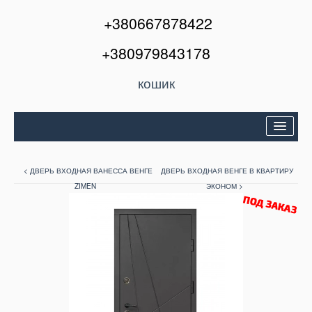
+380667878422
+380979843178
кошик
Двері вхідні
< ДВЕРЬ ВХОДНАЯ ВАНЕССА ВЕНГЕ
ДВЕРЬ ВХОДНАЯ ВЕНГЕ В КВАРТИРУ
Міжкімнатні двері
ZIMEN
ЭКОНОМ >
Вікна та балкони
Кондиціонери
Акції