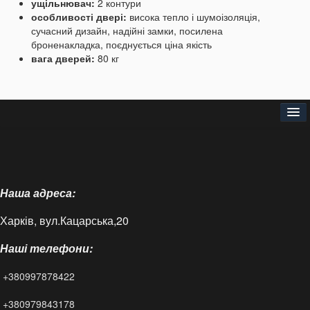
ущільнювач:
2 контури
особливості двері:
висока тепло і шумоізоляція,
сучасний дизайн, надійні замки, посилена
броненакладка, поєднується ціна якість
вага дверей:
80 кг
Головна
Про нас
Наша адреса:
Доставка і оплата
Харків, вул.Кацарська,20
Контакти
Наші телефони:
Статті
+380997878422
FAQ
+380979843178