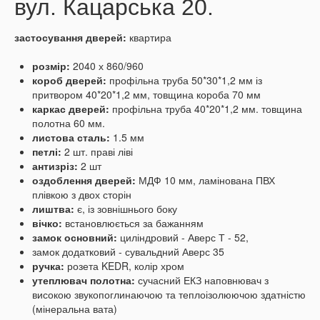
вул. Кацарська 20.
застосування дверей:
квартира
розмір:
2040 х 860/960
короб дверей:
профільна труба 50*30*1,2 мм із
притвором 40*20*1,2 мм, товщина короба 70 мм
каркас дверей:
профільна труба 40*20*1,2 мм. товщина
полотна 60 мм.
листова сталь:
1.5 мм
петлі:
2 шт. праві ліві
антизріз:
2 шт
оздоблення дверей:
МДФ 10 мм, ламінована ПВХ
плівкою з двох сторін
лиштва:
є, із зовнішнього боку
вічко:
встановлюється за бажанням
замок основний:
циліндровий - Аверс Т - 52,
замок додатковий - сувальдний Аверс 35
ручка:
розета KEDR, колір хром
утеплювач полотна:
сучасний ЕКЗ наповнювач з
високою звукопоглинаючою та теплоізолюючою здатністю
(мінеральна вата)