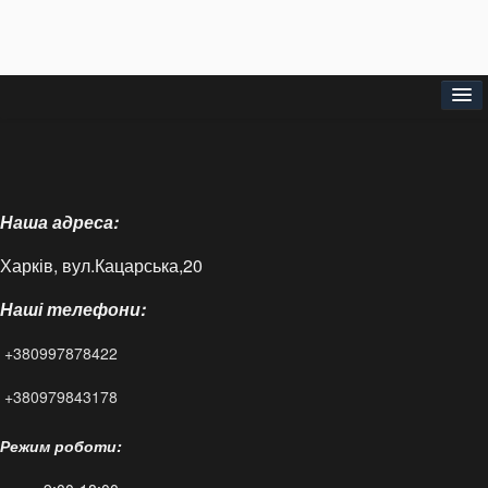
Головна
Про нас
Наша адреса:
Доставка і оплата
Харків, вул.Кацарська,20
Контакти
Наші телефони:
Статті
+380997878422
FAQ
+380979843178
Режим роботи: