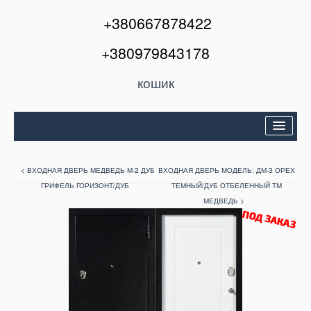
+380667878422
+380979843178
кошик
Двері вхідні
< ВХОДНАЯ ДВЕРЬ МЕДВЕДЬ М-2 ДУБ
ВХОДНАЯ ДВЕРЬ МОДЕЛЬ: ДМ-3 ОРЕХ
Міжкімнатні двері
ГРИФЕЛЬ ГОРИЗОНТ/ДУБ
ТЕМНЫЙ/ДУБ ОТБЕЛЕННЫЙ ТМ
МЕДВЕДЬ >
Вікна та балкони
Кондиціонери
Акції