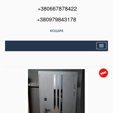
+380667878422
+380979843178
кошик
Двері вхідні
Міжкімнатні двері
Вікна та балкони
Кондиціонери
Акції