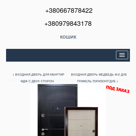
+380667878422
+380979843178
кошик
Двері вхідні
< ВХОДНАЯ ДВЕРЬ ДЛЯ КВАРТИР
ВХОДНАЯ ДВЕРЬ МЕДВЕДЬ М-2 ДУБ
Міжкімнатні двері
МДФ С ДВУХ СТОРОН
ГРИФЕЛЬ ГОРИЗОНТ/ДУБ >
Вікна та балкони
Кондиціонери
Акції