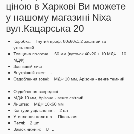
ціною в Харкові Ви можете
у нашому магазині Nixa
вул.Кацарська 20
Коробка: Гнутий проф. 80х60х1,2 зашитий та
утеплений
Товщина полотна: 60 мм (куточок 40х20 + 10 МДФ + 10
МДФ)
Зовнішній лист: -
Внутрішній лист: -
Оздоблення зовні: МДФ 10 мм, Арiзона - венге темний
Оздоблення всередині:
МДФ 10 мм, Арiзона - венге свiтлий
Лиштва: МДФ 10х60 мм
Контури ущільнення: 2 шт
Утеплення полотна: Пінопласт
Петлі: 2 шт
Замок нижній: UTL