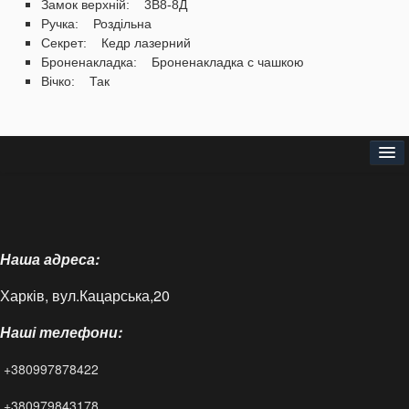
Замок верхній: 3В8-8Д
Ручка: Роздільна
Секрет: Кедр лазерний
Броненакладка: Броненакладка с чашкою
Вічко: Так
Головна
Про нас
Наша адреса:
Доставка і оплата
Харків, вул.Кацарська,20
Контакти
Наші телефони:
Статті
+380997878422
FAQ
+380979843178