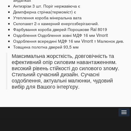
андапках
Антизрізи 3 шт.
Поріг нержавіюча є
Демпферна стрічка(термоміст) є
Утеплення короба мінеральна вата
Склопакет 2-х камерний енергозберігаючий
.
Фарбування короба дверей Порошкове Ral 8019
Оздоблення
Оздоблення зовні МДФ 16 мм Vinorit
Оздоблення всередині МДФ 16 мм Vinorit т
Малюнок див.
Товщина полотна дверей 93,5 мм
Максимальна жорсткість, довговічність та
ефективний опір силовим навантаженням.
високий рівень стійкості до силового злому.
Стильний сучасний дизайн.
Сучасні
оздоблення, актуальні малюнки,
чудовий
вибір для Вашого інтер'єру.
Головна