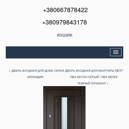
+380667878422
+380979843178
кошик
Двері вхідні
< ДВЕРЬ ВХОДНАЯ ДЛЯ ДОМА СЕРАЯ
ДВЕРЬ ВХОДНАЯ ДЛЯ КВАРТИРЫ NEXT
Міжкімнатні двері
ИРЛАНДИЯ
ПВХ БЕТОН СЕРЫЙ / ПВХ ВЕНГЕ
ТЕМНЫЙ ГОРИЗОНТ >
Вікна та балкони
Кондиціонери
Акції