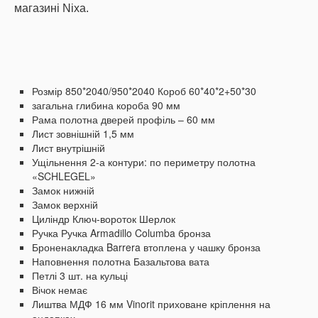
магазині Nixa.
Розмір
850*2040/950*2040
Короб 60*40*2+50*30
загальна глибина короба 90 мм
Рама полотна дверей профіль – 60 мм
Лист зовнішній 1,5 мм
Лист внутрішній
Ущільнення 2-а контури: по периметру полотна
«SCHLEGEL»
Замок нижній
Замок верхній
Циліндр Ключ-вороток Шерлок
Ручка Ручка Armadillo Columba бронза
Броненакладка Barrera втоплена у чашку бронза
Наповнення полотна Базальтова вата
Петлі 3 шт.
на кульці
Вічок немає
Лиштва МДФ 16 мм Vinorit приховане кріплення на