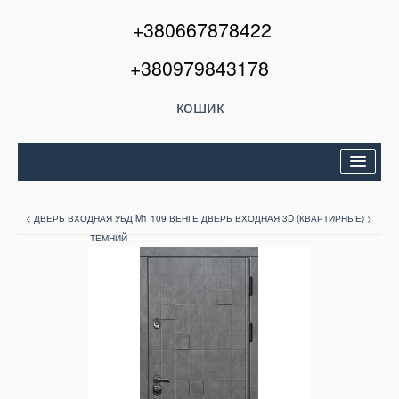
+380667878422
+380979843178
кошик
Двері вхідні
< ДВЕРЬ ВХОДНАЯ УБД M1 109 ВЕНГЕ
ДВЕРЬ ВХОДНАЯ 3D (КВАРТИРНЫЕ) >
Міжкімнатні двері
ТЕМНИЙ
Вікна та балкони
Кондиціонери
Акції