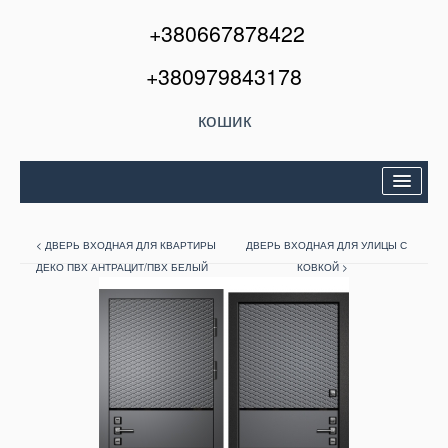
+380667878422
+380979843178
кошик
Двері вхідні
< ДВЕРЬ ВХОДНАЯ ДЛЯ КВАРТИРЫ
ДВЕРЬ ВХОДНАЯ ДЛЯ УЛИЦЫ С
Міжкімнатні двері
ДЕКО ПВХ АНТРАЦИТ/ПВХ БЕЛЫЙ
КОВКОЙ >
Вікна та балкони
Кондиціонери
Акції