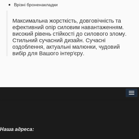
Врізні броненакладки
Максимальна жорсткість, довговічність та
ефективний опір силовим навантаженням.
високий рівень стійкості до силового злому.
Стильний сучасний дизайн.
Сучасні
оздоблення, актуальні малюнки,
чудовий
вибір для Вашого інтер'єру.
Головна
Про нас
Наша адреса:
Доставка і оплата