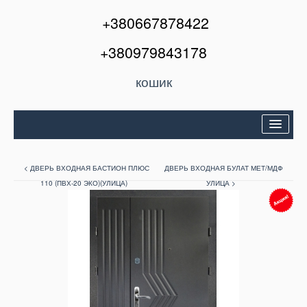
+380667878422
+380979843178
кошик
Двері вхідні
< ДВЕРЬ ВХОДНАЯ БАСТИОН ПЛЮС
ДВЕРЬ ВХОДНАЯ БУЛАТ МЕТ/МДФ
Міжкімнатні двері
110 (ПВХ-20 ЭКО)(УЛИЦА)
УЛИЦА >
Вікна та балкони
Кондиціонери
Акції