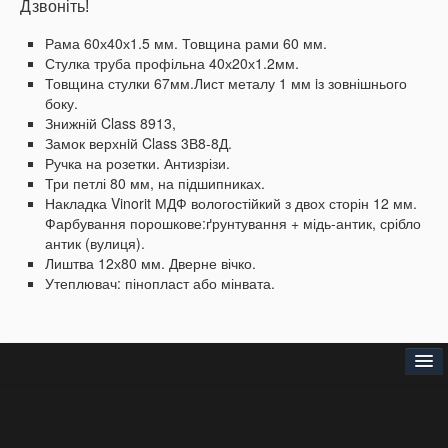
Дзвоніть!
Рама 60х40х1.5 мм. Товщина рами 60 мм.
Стулка труба профільна 40х20х1.2мм.
Товщина стулки 67мм.Лист металу 1 мм iз зовнішнього
боку.
Знижній Class 8913,
Замок верхнiй Class 3В8-8Д.
Ручка на розетки. Антизрізи.
Три петлі 80 мм, на підшипниках.
Накладка Vinorit МДФ вологостійкий з двох сторін 12 мм.
Фарбування порошкове:ґрунтування + мідь-антик, срібло
антик (вулиця).
Лиштва 12х80 мм. Дверне вічко.
Утеплювач: пінопласт або мінвата.
Головна
Про нас