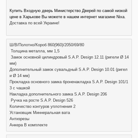
Купить Входную дверь Министерство Дверей по самой низкой 
цене в Харькове Вы можете в нашем интернет магазине Nixa.
Доставка по всей Украине!
Ш/B/Полотно/Короб 860(960)/2050/69/80
 Толщина металла, мм 1,5 
 Замок основной цилиндровый S.A.P. Design 12.11 (ригели Ø 14 
мм) 
Дополнительный замок cyвальдный S.A.P. Design 10.01 (ригел
и Ø 14 мм) 
Проклaдка основного зaмка броненакладка S.A.P. Design 101/1
3 с чашкой 
Haклaдка дополнительного замка S.A.P. Design 206
 Ручка на росте S.A.P. Design 526 
Количество контуров уплотнения 2 
Установщик Миннеральная вата
Антизрезы 
Анкера В комплекте